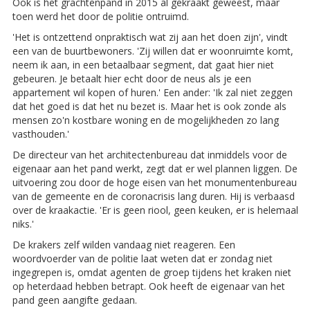
Ook is het grachtenpand in 2015 al gekraakt geweest, maar
toen werd het door de politie ontruimd.
'Het is ontzettend onpraktisch wat zij aan het doen zijn', vindt
een van de buurtbewoners. 'Zij willen dat er woonruimte komt,
neem ik aan, in een betaalbaar segment, dat gaat hier niet
gebeuren. Je betaalt hier echt door de neus als je een
appartement wil kopen of huren.' Een ander: 'Ik zal niet zeggen
dat het goed is dat het nu bezet is. Maar het is ook zonde als
mensen zo'n kostbare woning en de mogelijkheden zo lang
vasthouden.'
De directeur van het architectenbureau dat inmiddels voor de
eigenaar aan het pand werkt, zegt dat er wel plannen liggen. De
uitvoering zou door de hoge eisen van het monumentenbureau
van de gemeente en de coronacrisis lang duren. Hij is verbaasd
over de kraakactie. 'Er is geen riool, geen keuken, er is helemaal
niks.'
De krakers zelf wilden vandaag niet reageren. Een
woordvoerder van de politie laat weten dat er zondag niet
ingegrepen is, omdat agenten de groep tijdens het kraken niet
op heterdaad hebben betrapt. Ook heeft de eigenaar van het
pand geen aangifte gedaan.