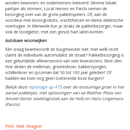
worden bewoners en ondernemers beleverd. Slimme lokale
partijen als Homerr, Local Heroes en Parcls nemen de
bezorging over van de grote pakketspelers. Of, aan de
voordeur met bezorgrobots, vrachtfietsen en kleine elektrische
voertuigen. In Merwede kun je straks de pakketbezorger, maar
ook de loodgieter, met een gerust hart laten komen.
Autoluwe woonwijken
Eén vraag beantwoordt de burgmeester niet: met welk recht
claimt de individuele automobilist de straat? Pakketbezorging is
een gebundelde afleverservice van vele leveranciers. Best slim.
Hoe deden de melkman, groenteboer, bakkersjongen,
schillenboer en ijscoman dat 50 tot 100 jaar geleden? Of
hadden we toen nog geen toeterende boze burgers?
Bekijk deze
reportage op AT5
over de onstuimige groei in het
aantal pakketjes, met oplossingen van oa Walther Ploos van
Amstel (lector stadslogistiek aan de HvA) en Hans Lingemans
(Parcls).
Print
Mail
Reageer