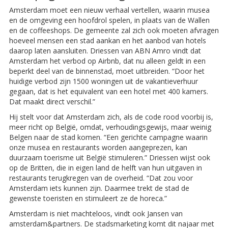
Amsterdam moet een nieuw verhaal vertellen, waarin musea
en de omgeving een hoofdrol spelen, in plaats van de Wallen
en de coffeeshops. De gemeente zal zich ook moeten afvragen
hoeveel mensen een stad aankan en het aanbod van hotels
daarop laten aansluiten. Driessen van ABN Amro vindt dat
Amsterdam het verbod op Airbnb, dat nu alleen geldt in een
beperkt deel van de binnenstad, moet uitbreiden. “Door het
huidige verbod zijn 1500 woningen uit de vakantieverhuur
gegaan, dat is het equivalent van een hotel met 400 kamers.
Dat maakt direct verschil.”
Hij stelt voor dat Amsterdam zich, als de code rood voorbij is,
meer richt op België, omdat, verhoudingsgewijs, maar weinig
Belgen naar de stad komen. “Een gerichte campagne waarin
onze musea en restaurants worden aange­prezen, kan
duurzaam toerisme uit België stimuleren.” Driessen wijst ook
op de Britten, die in eigen land de helft van hun uitgaven in
restaurants terugkregen van de overheid. “Dat zou voor
Amsterdam iets kunnen zijn. Daarmee trekt de stad de
gewenste toeristen en stimuleert ze de horeca.”
Amsterdam is niet machteloos, vindt ook Jansen van
amsterdam&partners. De stadsmarketing komt dit najaar met