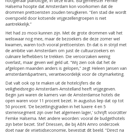
hoogleraar planologie, in deze krant. Burgemeester Femke
Halsema hoopte dat Amsterdam kon voorkomen dat de
drommen prettoeristen zouden terugkeren. “Een stad die wordt
overspoeld door kotsende vrijgezellengroepen is niet
aantrekkelijk.”
Het had zo mooi kunnen zijn. Met de grote drommen valt het
weliswaar nog mee, maar de bezoekers die deze zomer wel
kwamen, waren toch vooral prettoeristen. En dat is in strijd met
de ambitie van Amsterdam om juist de cultuurzoekers en
culinaire liefhebbers te trekken. Die veroorzaken weinig
overlast, maar geven wel geld uit. “Wij zien ook dat het de
afgelopen maanden anders is gelopen,” zegt Heleen ­Jansen van
amsterdam&partners, verantwoordelijk voor de citymarketing.
Dat valt ook op te maken uit de hotelcijfers die de
veiligheidsregio Amsterdam-Amstelland heeft vrijgegeven.
Begin juni waren de kamers van de Amsterdamse hotels die
open waren voor 11 procent bezet. In augustus liep dat op tot
50 procent. ‘De bezettingsgraden in het luxere 4 en 5
sterrensegment zijn over het algemeen lager,’ schrijft voorzitter
Femke Halsema. Met andere woorden: vooral de budgethotels
zijn beter bezet. Stef Driessen, die bij ABN Amro onderzoek
doet naar de vrijetijdseconomie, bevestigt dit beeld. “Direct na