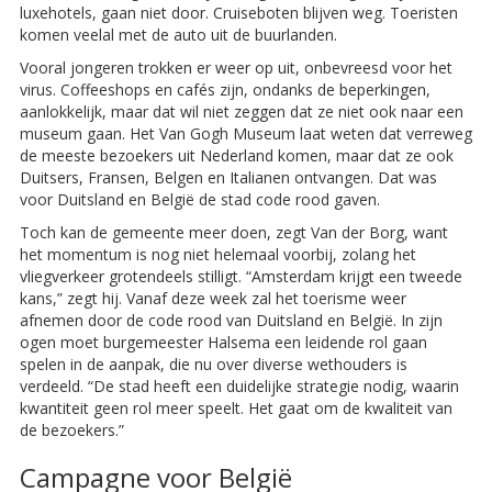
luxehotels, gaan niet door. Cruiseboten blijven weg. Toeristen
komen veelal met de auto uit de buurlanden.
Vooral jongeren trokken er weer op uit, onbevreesd voor het
virus. Coffeeshops en cafés zijn, ondanks de beperkingen,
aanlokkelijk, maar dat wil niet zeggen dat ze niet ook naar een
museum gaan. Het Van Gogh Museum laat weten dat verreweg
de meeste bezoekers uit Nederland komen, maar dat ze ook
Duitsers, Fransen, Belgen en Italianen ontvangen. Dat was
voor Duitsland en België de stad code rood gaven.
Toch kan de gemeente meer doen, zegt Van der Borg, want
het momentum is nog niet helemaal voorbij, zolang het
vliegverkeer grotendeels stilligt. “Amsterdam krijgt een tweede
kans,” zegt hij. Vanaf deze week zal het toerisme weer
afnemen door de code rood van Duitsland en België. In zijn
ogen moet burgemeester Halsema een leidende rol gaan
spelen in de aanpak, die nu over diverse wethouders is
verdeeld. “De stad heeft een duidelijke strategie nodig, waarin
kwantiteit geen rol meer speelt. Het gaat om de kwaliteit van
de bezoekers.”
Campagne voor België