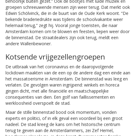
behoorlijk buiten gezet.” Ook de bootjes met luide muziek en
groepen schreeuwende mensen zijn weer terug. Dat merkt ook
Edwin Schölvinck, die in de buurt van de Oude Kerk woont. “De
bekende braderiedrukte was tijdens de schoolvakantie weer
helemaal terug,” zegt hij. Vooral jonge ­toeristen, die naar
Amsterdam komen om te blowen en feesten, liepen weer door
de binnenstad. De straatdealers zijn ook terug, meldt een
andere Wallenbewoner.
Kotsende vrijgezellengroepen
De uitbraak van het coronavirus en de daaropvolgende
lockdown maakten van de een op de andere dag een einde aan
het massatoerisme in Amsterdam. De binnenstad was leeg en
verlaten. De gevolgen waren ingrijpend: winkels en horeca
gingen dicht, met alle financiële en maatschappelijke
consequenties van dien. Een golf van faillissementen en
werkloosheid overspoelt de stad.
Maar de stille binnenstad bood ook momentum, vonden
experts en politici, of in elk geval een voordeel bij een groot
nadeel. De stad kreeg de kans om het historische centrum
terug te ­geven aan de Amsterdammers, zei Zef Hemel,