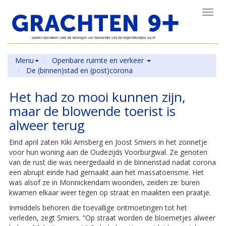
Toggl
navig
Menu
Openbare ruimte en verkeer
De (binnen)stad en (post)corona
Het had zo mooi kunnen zijn,
maar de blowende toerist is
alweer terug
Eind april zaten Kiki Amsberg en Joost Smiers in het zonnetje
voor hun woning aan de Oudezijds Voorburgwal. Ze genoten
van de rust die was neergedaald in de binnenstad nadat corona
een abrupt einde had gemaakt aan het massatoerisme. Het
was alsof ze in Monnickendam woonden, zeiden ze: buren
kwamen elkaar weer tegen op straat en maakten een praatje.
Inmiddels behoren die toevallige ontmoe­tingen tot het
verleden, zegt Smiers. “Op straat worden de bloemetjes alweer