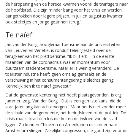
de heropening van de horeca kwamen vooral de twintigers naar
de hoofdstad. Die zijn minder bang voor het virus en werden
aangetrokken door lagere prijzen. In juli en augustus kwamen
ook stelletjes en jonge gezinnen terug.”
Te naïef
Jan van der Borg, hoogleraar toerisme aan de universiteiten
van Leuven en Venetië, is ronduit teleurgesteld over de
terugkeer van het pret­toerisme. “Ik blijf erbij: in de eerste
maanden van de coronacrisis was er momentum voor
duurzaam stedentoerisme. Maar er is weinig veranderd. De
toeristenindustrie heeft geen omslag gemaakt en de
verschuiving in het consumentengedrag is slechts gering.
Kennelijk ben ik te naïef geweest.”
Dat de gewenste kentering niet heeft plaats­gevonden, is erg
jammer, zegt Van der Borg. “Dat is een gemiste kans, die de
stad jarenlang kan achtervolgen.” Maar het is niet zonder meer
de schuld van de gemeente, het bedrijfsleven of de politiek. De
crisis maakt krachten los die buiten de invloed van de stad
liggen. Zo kunnen Chinezen en Amerikanen niet meer naar ­
Amsterdam vliegen. Zakelijke congressen, die goed zijn voor de