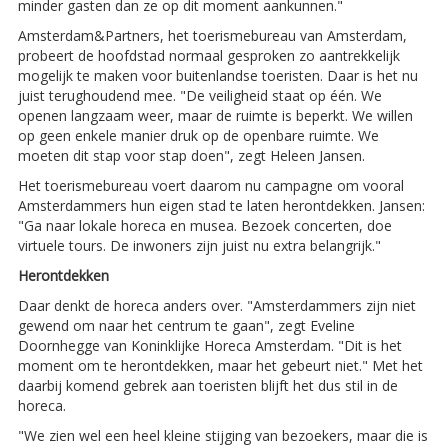
minder gasten dan ze op dit moment aankunnen."
Amsterdam&Partners, het toerismebureau van Amsterdam,
probeert de hoofdstad normaal gesproken zo aantrekkelijk
mogelijk te maken voor buitenlandse toeristen. Daar is het nu
juist terughoudend mee. "De veiligheid staat op één. We
openen langzaam weer, maar de ruimte is beperkt. We willen
op geen enkele manier druk op de openbare ruimte. We
moeten dit stap voor stap doen", zegt Heleen Jansen.
Het toerismebureau voert daarom nu campagne om vooral
Amsterdammers hun eigen stad te laten herontdekken. Jansen:
"Ga naar lokale horeca en musea. Bezoek concerten, doe
virtuele tours. De inwoners zijn juist nu extra belangrijk."
Herontdekken
Daar denkt de horeca anders over. "Amsterdammers zijn niet
gewend om naar het centrum te gaan", zegt Eveline
Doornhegge van Koninklijke Horeca Amsterdam. "Dit is het
moment om te herontdekken, maar het gebeurt niet." Met het
daarbij komend gebrek aan toeristen blijft het dus stil in de
horeca.
"We zien wel een heel kleine stijging van bezoekers, maar die is