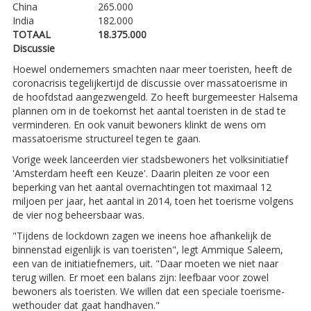
China
265.000
India
182.000
TOTAAL
18.375.000
Discussie
Hoewel ondernemers smachten naar meer toeristen, heeft de
coronacrisis tegelijkertijd de discussie over massatoerisme in
de hoofdstad aangezwengeld. Zo heeft burgemeester Halsema
plannen om in de toekomst het aantal toeristen in de stad te
verminderen. En ook vanuit bewoners klinkt de wens om
massatoerisme structureel tegen te gaan.
Vorige week lanceerden vier stadsbewoners het volksinitiatief
'Amsterdam heeft een Keuze'. Daarin pleiten ze voor een
beperking van het aantal overnachtingen tot maximaal 12
miljoen per jaar, het aantal in 2014, toen het toerisme volgens
de vier nog beheersbaar was.
"Tijdens de lockdown zagen we ineens hoe afhankelijk de
binnenstad eigenlijk is van toeristen", legt Ammique Saleem,
een van de initiatiefnemers, uit. "Daar moeten we niet naar
terug willen. Er moet een balans zijn: leefbaar voor zowel
bewoners als toeristen. We willen dat een speciale toerisme-
wethouder dat gaat handhaven."