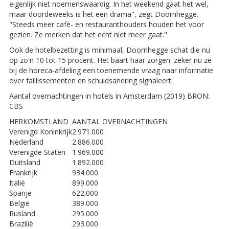
eigenlijk niet noemenswaardig. In het weekend gaat het wel,
maar doordeweeks is het een drama", zegt Doornhegge.
"Steeds meer café- en restauranthouders houden het voor
gezien. Ze merken dat het echt niet meer gaat."
Ook de hotelbezetting is minimaal, Doornhegge schat die nu
op zo'n 10 tot 15 procent. Het baart haar zorgen: zeker nu ze
bij de horeca-afdeling een toenemende vraag naar informatie
over faillissementen en schuldsanering signaleert.
Aantal overnachtingen in hotels in Amsterdam (2019) BRON:
CBS
HERKOMSTLAND
AANTAL OVERNACHTINGEN
Verenigd Koninkrijk
2.971.000
Nederland
2.886.000
Verenigde Staten
1.969.000
Duitsland
1.892.000
Frankrijk
934.000
Italië
899.000
Spanje
622.000
België
389.000
Rusland
295.000
Brazilië
293.000